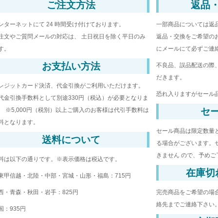
ご注文方法
返品
ンターネットにて 24 時間受け付けております。
一部商品については返
注文やご質問メールの対応は、 土日祝日を除く平日のみ
返品・交換をご希望の
す。
にメールにて必ずご連
お支払い方法
不良品、誤品配送の際、
だきます。
レジットカード決済、代金引換がご利用いただけます。
恐れ入りますがセール品
代金引換手数料として別途330円（税込）が必要となりま
セ
。 ※5,000円（税別）以上ご購入のお客様は代引手数料は
料となります。
セール商品は限定数量
送料について
る場合がございます。
きません ので、予めご
料は以下の通りです。※表示価格は税込です。
在庫切
東甲信越・北陸・中部・宮城・山形・福島：715円
西・青森・秋田・岩手：825円
完売商品をご希望の場
絡先までご連絡下さい
国：935円