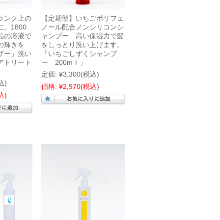
ランク上の
【定期便】いちごポリフェ
。1800
ノール配合ノンシリコンシ
晶の溶液で
ャンプー 高い保湿力で髪
の輝きを
をしっとり洗い上げます。
ザー」洗い
「いちごしずくシャンプ
アトリート
ー 200mｌ」
定価:
¥3,300
(税込)
込)
価格:
¥2,970
(税込)
込)