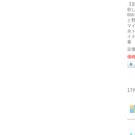
【
欲
80
と
マ
水
イ
量
定価
価格
1