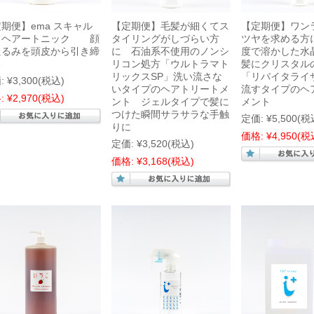
期便】ema スキャル
【定期便】毛髪が細くてス
【定期便】ワン
 ヘアートニック 顔
タイリングがしづらい方
ツヤを求める方に
たるみを頭皮から引き締
に 石油系不使用のノンシ
度で溶かした水
る
リコン処方「ウルトラマト
髪にクリスタル
リックスSP」洗い流さな
「リバイタライ
:
¥3,300
(税込)
いタイプのヘアトリートメ
流すタイプのヘ
:
¥2,970
(税込)
ント ジェルタイプで髪に
メント
つけた瞬間サラサラな手触
定価:
¥5,500
(税
りに
価格:
¥4,950
(税
定価:
¥3,520
(税込)
価格:
¥3,168
(税込)