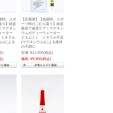
寝時、スポ
【定期便】【就寝時、スポ
返り】経皮
ーツ時のこむら返り】経皮
！マグネシ
吸収で速攻ケア！マグネシ
ウォーター
ウムボディーウォーター
 ミネラル
ドエム１Ｌ ミネラル不足
ム)による
(マグネシウム)による身体
の不調に
込)
定価:
¥11,000
(税込)
込)
価格:
¥9,900
(税込)