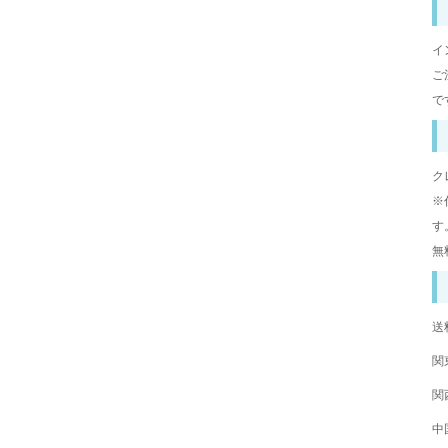
イ
ご
で
ク
※
す
無
送
関
関
中