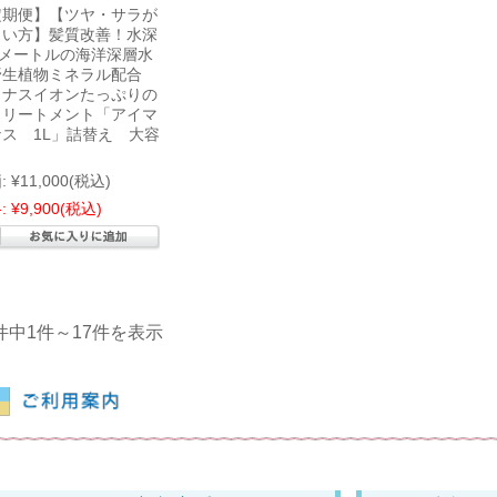
定期便】【ツヤ・サラが
しい方】髪質改善！水深
0メートルの海洋深層水
野生植物ミネラル配合
イナスイオンたっぷりの
トリートメント「アイマ
ナス 1L」詰替え 大容
:
¥11,000
(税込)
:
¥9,900
(税込)
7件中1件～17件を表示