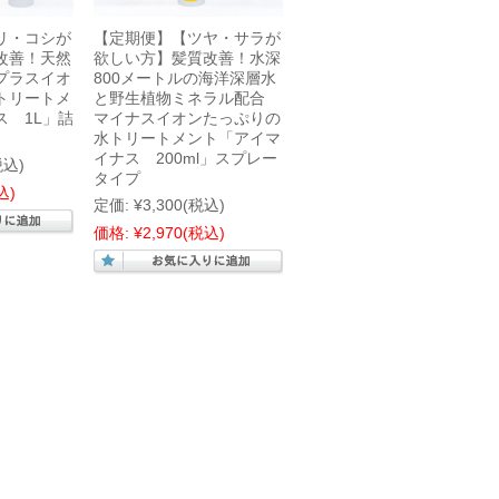
リ・コシが
【定期便】【ツヤ・サラが
改善！天然
欲しい方】髪質改善！水深
プラスイオ
800メートルの海洋深層水
トリートメ
と野生植物ミネラル配合
ス 1L」詰
マイナスイオンたっぷりの
水トリートメント「アイマ
イナス 200ml」スプレー
税込)
タイプ
込)
定価:
¥3,300
(税込)
価格:
¥2,970
(税込)