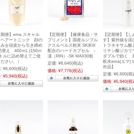
期便】ema スキャル
【定期便】【健康食品・サ
【定期便】【し
 ヘアートニック 顔の
プリメント】国産ルンブル
す】紫外線を浴
るみを頭皮から引き締め
クスルベルス粉末 SK末III
トラネキサム酸
詰替え 400ｍL (150ｍ
配合のハードカプセル -
リチン酸ジカリ
ボトルに詰め替えてご使
凜（RIN）-SK MAX30粒
ダブルで効く 
ください。）
粧水ema(エマ
定価:
¥8,640
(税込)
外品】
:
¥6,600
(税込)
価格:
¥7,776
(税込)
定価:
¥6,600
(税
:
¥5,940
(税込)
価格:
¥5,940
(税