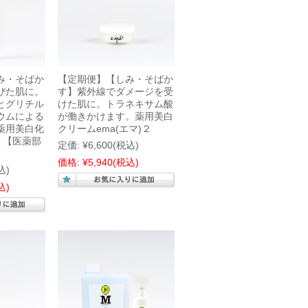
み・そばか
【定期便】【しみ・そばか
びた肌に。
す】紫外線でダメージを受
とグリチル
けた肌に。トラネキサム酸
ウムによる
が働きかけます。薬用美白
薬用美白化
クリームema(エマ)２
)１【医薬部
定価:
¥6,600
(税込)
価格:
¥5,940
(税込)
込)
込)