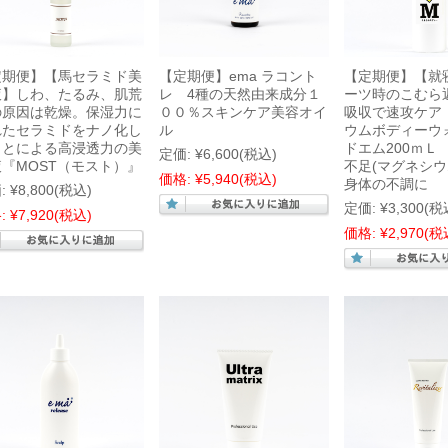
定期便】【馬セラミド美
【定期便】ema ラコント
【定期便】【就
液】しわ、たるみ、肌荒
レ 4種の天然由来成分１
ーツ時のこむら
の原因は乾燥。保湿力に
００％スキンケア美容オイ
吸収で速攻ケア
れたセラミドをナノ化し
ル
ウムボディー
ことによる高浸透力の美
ドエム200ｍＬ
定価:
¥6,600
(税込)
『MOST（モスト）』
不足(マグネシウ
価格:
¥5,940
(税込)
身体の不調に
:
¥8,800
(税込)
定価:
¥3,300
(税
:
¥7,920
(税込)
価格:
¥2,970
(税