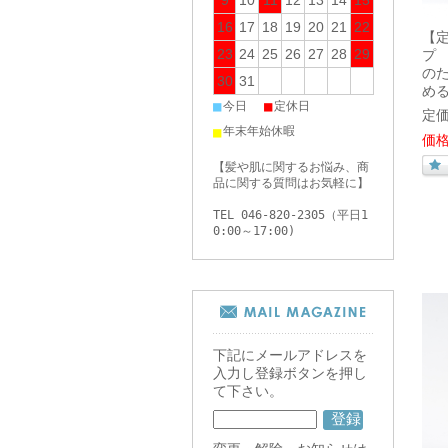
16
17
18
19
20
21
22
【定
23
24
25
26
27
28
29
プ
の
30
31
め
■
■
今日
定休日
定価
■
年末年始休暇
価格
【髪や肌に関するお悩み、商
品に関する質問はお気軽に】
TEL 046-820-2305（平日1
0:00～17:00)
下記にメールアドレスを
入力し登録ボタンを押し
て下さい。