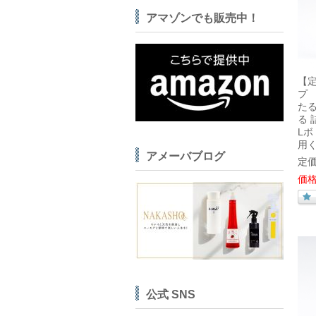
アマゾンでも販売中！
【定
プ
た
る 
L
用
アメーバブログ
定価
価格
公式 SNS