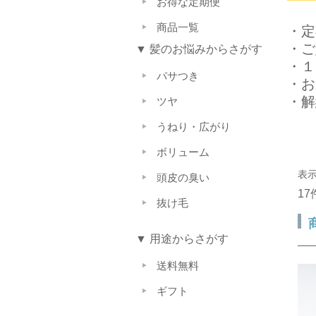
お得な定期便
商品一覧
・定
・ご
▼ 髪のお悩みからさがす
・１
パサつき
・お
・解
ツヤ
うねり・広がり
ボリューム
表
頭皮の臭い
1
抜け毛
▼ 用途からさがす
送料無料
ギフト