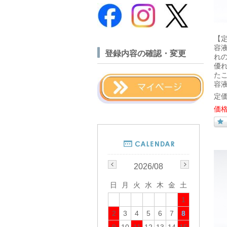
【
容
登録内容の確認・変更
れ
優
た
容液
定価
価格
2026/08
日
月
火
水
木
金
土
1
2
3
4
5
6
7
8
9
10
11
12
13
14
15