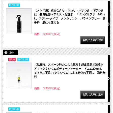
PICK UP
【メンズ用】頑固なクセ・うねり・パサつき・ゴワつき
に 髪質改善ヘアミスト化粧水 「メンズサラサ 200ｍ
L」スプレータイプ ノンシリコン パラベンフリー 無
香料 肌にも使える
価格： 3,300円(税込)
3位
NEW
PICK UP
【就寝時、スポーツ時のこむら返り】経皮吸収で速攻ケ
ア！マグネシウムボディーウォーター ドエム200ｍＬ
ミネラル不足(マグネシウム)による身体の不調に 送料無
料
価格： 3,300円(税込)
PICK UP