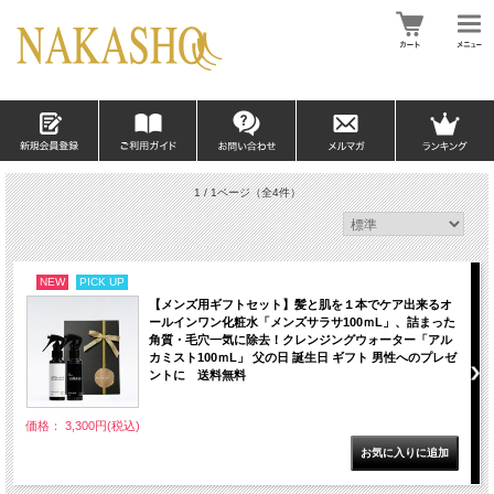
1 / 1ページ
（全4件）
NEW
PICK UP
【メンズ用ギフトセット】髪と肌を１本でケア出来るオ
ールインワン化粧水「メンズサラサ100ｍL」、詰まった
角質・毛穴一気に除去！クレンジングウォーター「アル
カミスト100ｍL」 父の日 誕生日 ギフト 男性へのプレゼ
ントに 送料無料
価格： 3,300円(税込)