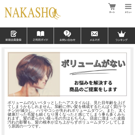
ボリュームのないペタッとしたヘアスタイルは、見た目年齢を上げ
てしまうかもしれません。加齢に伴い髪を構成するたんぱく質(ケラ
チン)が減少し、ハリやコシが失われボリュームダウン。また、太く
健康だった毛髪も細くなり薄くなったと感じてしまう事も多くみら
れます。髪の柔らかい猫っ毛の方はもちろん、頭皮に溜まった皮脂
汚れの影響も、髪の根本が立ち上がらずボリュームダウンしてしま
う原因の一つです。