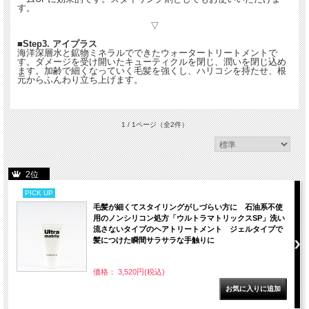
す。
▽
■Step3. アイプラス
海洋深層水と鉱物ミネラルでできたウォータートリートメントで
す。ダメージを受け開いたキューティクルを閉じ、潤いを閉じ込め
ます。加齢で細くなっていく毛髪を強くし、ハリコシを持たせ、根
元からふんわり立ち上げます。
1 / 1ページ
（全2件）
2位
PICK UP
毛髪が細くてスタイリングがしづらい方に 石油系不使
用のノンシリコン処方「ウルトラマトリックスSP」洗い
流さないタイプのヘアトリートメント ジェルタイプで
髪につけた瞬間サラサラな手触りに
価格： 3,520円(税込)