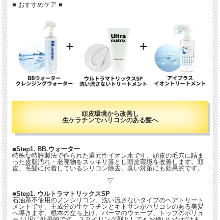
■ おすすめケア ■
頭皮環境から改善し
生ケラチンでハリコシのある髪へ
■Step1. BB.ウォーター
特殊な特許製法で作られた還元性イオン水です。頭皮の毛穴に詰ま
った皮脂汚れ・老廃物をスッキリ落とし頭皮環境を改善します。頭
皮、毛髪に付着しているシリコン除去、臭い対策にも効果的です。
▽
■Step1. ウルトラマトリックスSP
石油系不使用のノンシリコン、洗い流さないタイプのヘアトリート
メントです。主成分の生ケラチンとキトサンがハリコシのある美髪
へ導きます。根本の立ち上げ、パーマのウェーブ、トップのボリュ
ームUPに効果的です。スタイリング剤としてもお使いいただけま