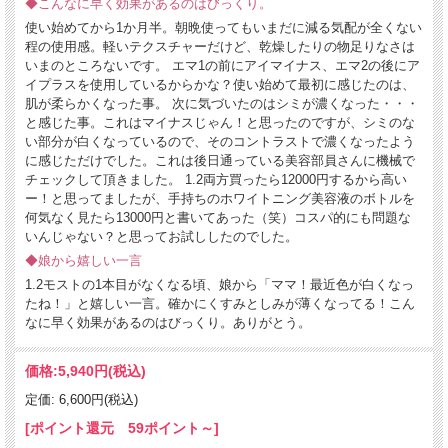
◆こんなに早く効果があるのはびっくり。
使い始めてから1か月半。朝晩使ってもいまだに減る気配が全くない
程の使用感。軽いテクスチャーだけど、乾燥したりの物足りなさは
いまのところないです。 エマ1の前にアイマイナス、エマ2の後にア
イプラスを使用しているからかな？使い始めて最初に感じたのは、
肌が柔らかくなった事。 次に気づいたのはシミが濃くなった・・・
と感じた事。これはマイナスじゃん！と思ったのですが、シミのな
い部分が白くなっているので、そのコントラストで濃くなったよう
に感じただけでした。これは後日通っている美容部員さんに機械で
チェックして頂きました。 1.2両方買ったら12000円するから高い
ー！と思ってましたが、手持ちのホワイトニング美容液のボトルを
何気なく見たら13000円と書いてあった（笑）コスパ的にも問題な
いんじゃない？と思ってお試ししたのでした。
◆娘から嬉しい一言
1.2モストの1本目がなくなる頃、娘から「ママ！最近色が白くなっ
たね！」と嬉しい一言。確かにくすみとしみが薄くなってる！こん
なに早く効果があるのはびっくり。ありがとう。
価格:
5,940円
(税込)
定価: 6,600円(税込)
[ポイント還元 59ポイント～]