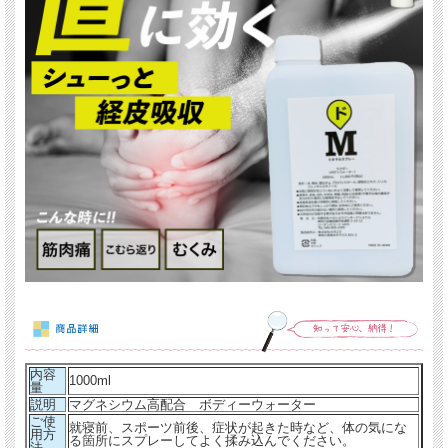
内容
1000ml
量
説明
マグネシウム高配合 ボディーウォーター
ご使
就寝前、スポーツ前後、症状が起きた時など、体の気にな
用方
る箇所にスプレーしてよく揉み込んでください。
法