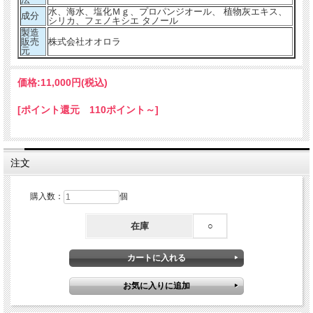
水、海水、塩化Ｍｇ、プロパンジオール、 植物灰エキス、
成分
シリカ、フェノキシエ タノール
製造
販売
株式会社オオロラ
元
価格:
11,000円
(税込)
[ポイント還元 110ポイント～]
注文
購入数：
個
在庫
○